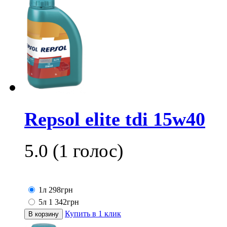
Repsol elite tdi 15w40
5.0
(
1
голос)
1л
298
грн
5л
1 342
грн
Купить в 1 клик