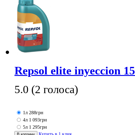
Repsol elite inyeccion 1
5.0
(
2
голоса)
1л
288
грн
4л
1 093
грн
5л
1 295
грн
Купить в 1 клик