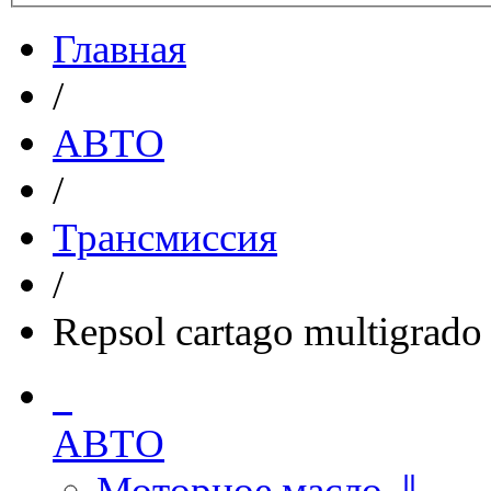
Главная
/
АВТО
/
Трансмиссия
/
Repsol cartago multigrad
АВТО
Моторное масло ⇓