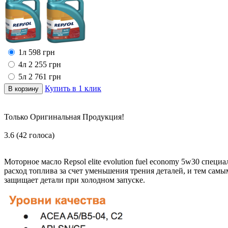
1л
598
грн
4л
2 255
грн
5л
2 761
грн
Купить в 1 клик
Только Оригинальная Продукция!
3.6
(
42
голоса)
Моторное масло Repsol elite evolution fuel economy 5w30 специ
расход топлива за счет уменьшения трения деталей, и тем самы
защищает детали при холодном запуске.